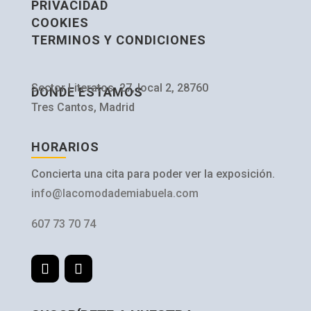
PRIVACIDAD
COOKIES
TERMINOS Y CONDICIONES
Sector Literatos, 27, local 2, 28760
DONDE ESTAMOS
Tres Cantos, Madrid
HORARIOS
Concierta una cita para poder ver la exposición.
info@lacomodademiabuela.com
607 73 70 74